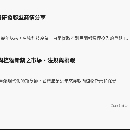
物新藥研發聯盟商情分享
這幾年以來，生物科技產業一直是從政府到民間都積極投入的重點 […
健食品與植物新藥之市場、法規與挑戰
中草藥現代化的新章節，台灣產業近年來亦朝向植物新藥和保健 […]
Page 6 of 14