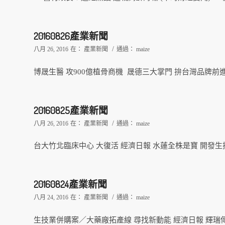
20160826產業新聞
/
八月 26, 2016
在：
產業新聞
通過：
maize
博晟生醫 攻900億植骨商機 晟德三大掌門 拚台灣品牌
20160825產業新聞
/
八月 26, 2016
在：
產業新聞
通過：
maize
台大竹北臨床中心 大復活 經濟日報 水蓮全株是寶 開發生
20160824產業新聞
/
八月 24, 2016
在：
產業新聞
通過：
maize
生技業併購案／大藥廠拓產線 尋找新動能 經濟日報 輝瑞傳今宣布