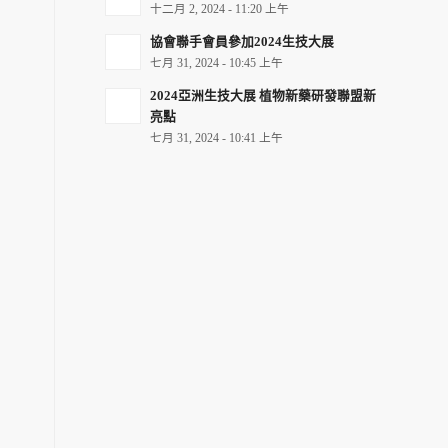
十二月 2, 2024 - 11:20 上午
協會聯手會員參加2024生技大展
七月 31, 2024 - 10:45 上午
2024亞洲生技大展 植物新藥研發聯盟新
亮點
七月 31, 2024 - 10:41 上午