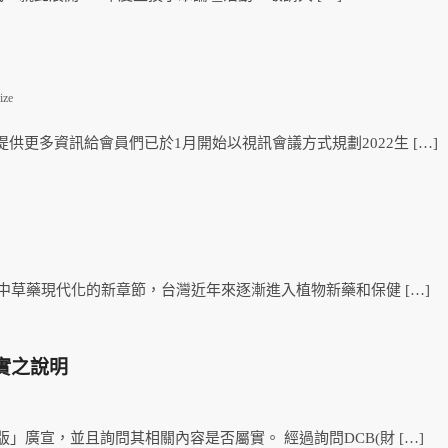
ize
更多資訊給會員們已於1月開始以視訊會議方式規劃2022生 […]
統中草藥現代化的新章節，台灣近年來逐漸進入植物新藥和保健 […]
不實之說明
」廣宣，並且詢問其相關內容是否屬實。 經過詢問DCB(財 […]