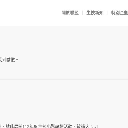
關於聯盟
生技新知
特別企
獻感到驕傲。
完成，就此展開112年度生技小聚論壇活動，敬請大 […]