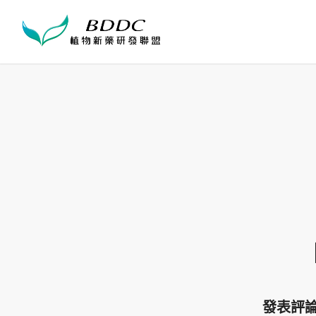
【
發表評